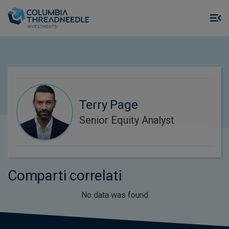
Skip to main content
M
m
o
Terry Page
Senior Equity Analyst
Comparti correlati
No data was found