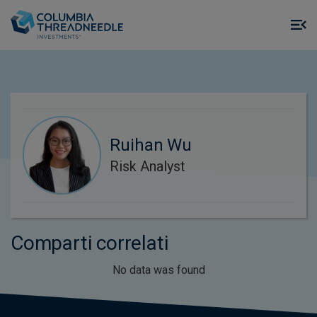
Skip to main content
M
m
o
Ruihan Wu
Risk Analyst
Comparti correlati
No data was found