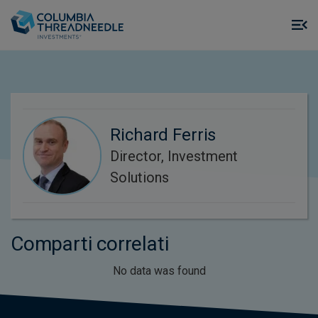
Skip to main content
M
m
o
Richard Ferris
Director, Investment
Solutions
Comparti correlati
No data was found