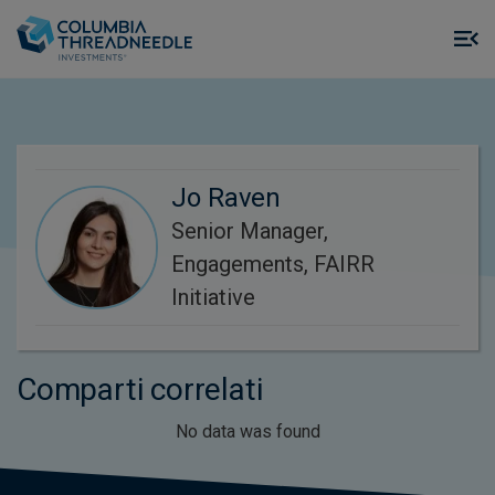
Skip to main content
M
m
o
Jo Raven
Senior Manager,
Engagements, FAIRR
Initiative
Comparti correlati
No data was found