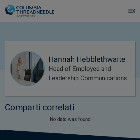
Skip to main content
M
m
o
Hannah Hebblethwaite
Head of Employee and
Leadership Communications
Comparti correlati
No data was found