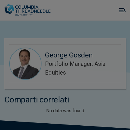
Skip to main content
M
m
o
George Gosden
Portfolio Manager, Asia
Equities
Comparti correlati
No data was found