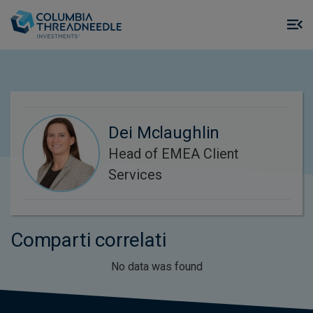
Skip to main content
M
m
o
Dei Mclaughlin
Head of EMEA Client
Services
Comparti correlati
No data was found