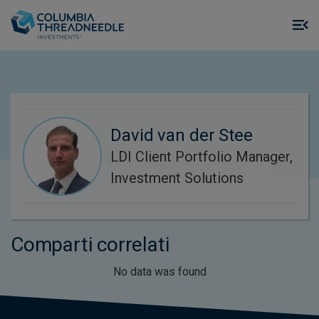
Skip to main content
M
m
o
David van der Stee
LDI Client Portfolio Manager,
Investment Solutions
Comparti correlati
No data was found