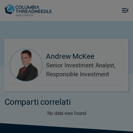
Skip to main content
M
m
o
Andrew McKee
Senior Investment Analyst,
Responsible Investment
Comparti correlati
No data was found