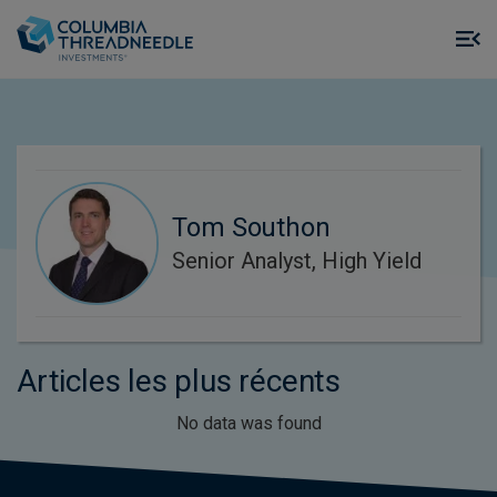
Skip to main content
M
m
o
Tom Southon
Senior Analyst, High Yield
Articles les plus récents
No data was found