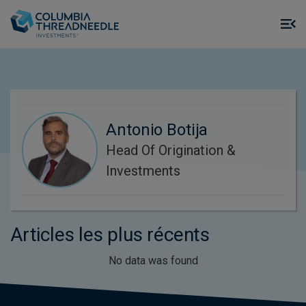
Skip to main content
M
m
o
Antonio Botija
Head Of Origination &
Investments
Articles les plus récents
No data was found