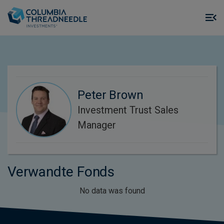
Skip to main content
M
m
o
Peter Brown
Investment Trust Sales
Manager
Verwandte Fonds
No data was found