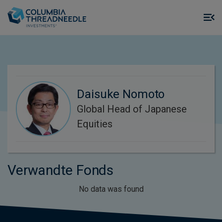
Skip to main content
M
m
o
Daisuke Nomoto
Global Head of Japanese
Equities
Verwandte Fonds
No data was found