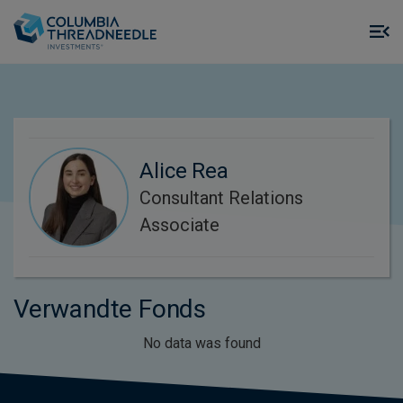
Skip to main content
M
m
o
Alice Rea
Consultant Relations
Associate
Verwandte Fonds
No data was found